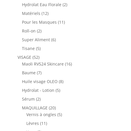
produits
2
Hydrolat Eau Florale
2
produits
12
Matériels
12
produits
11
Pour les Masques
11
produits
2
Roll-on
2
produits
6
Super Aliment
6
produits
5
Tisane
5
produits
52
VISAGE
52
produits
16
Maoli RVS24 Skincare
16
produits
7
Baume
7
produits
8
Huile visage OLEO
8
produits
5
Hydrolat - Lotion
5
produits
2
Sérum
2
produits
20
MAQUILLAGE
20
produits
5
Vernis à ongles
5
produits
11
Lèvres
11
produits