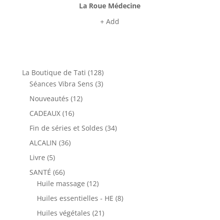
La Roue Médecine
+ Add
128
La Boutique de Tati
128
3
produits
Séances Vibra Sens
3
produits
12
Nouveautés
12
produits
16
CADEAUX
16
produits
34
Fin de séries et Soldes
34
produits
36
ALCALIN
36
produits
5
Livre
5
produits
66
SANTÉ
66
produits
12
Huile massage
12
produits
8
Huiles essentielles - HE
8
produits
21
Huiles végétales
21