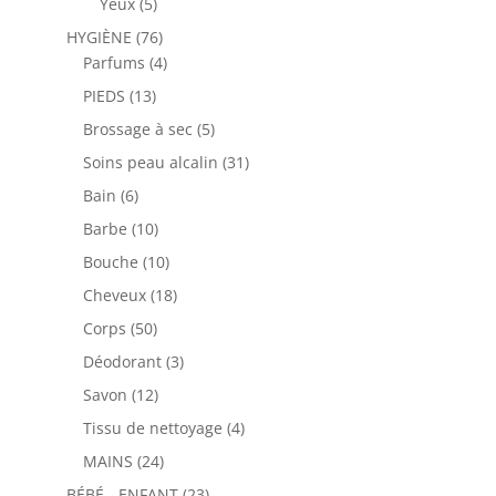
5
Yeux
5
produits
76
HYGIÈNE
76
produits
4
Parfums
4
produits
13
PIEDS
13
produits
5
Brossage à sec
5
produits
31
Soins peau alcalin
31
produits
6
Bain
6
produits
10
Barbe
10
produits
10
Bouche
10
produits
18
Cheveux
18
produits
50
Corps
50
produits
3
Déodorant
3
produits
12
Savon
12
produits
4
Tissu de nettoyage
4
produits
24
MAINS
24
produits
23
BÉBÉ - ENFANT
23