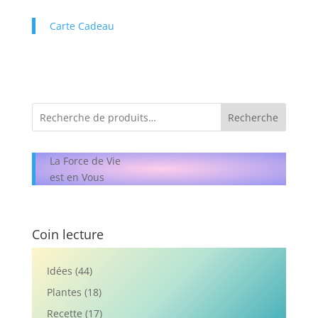
Carte Cadeau
Recherche
La Force de Vie
est en Vous
Coin lecture
Idées
(44)
Plantes
(18)
Recette
(17)