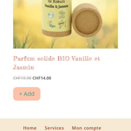
Parfum solide BIO Vanille et
Jasmin
Le
Le
CHF
19.90
CHF
14.00
prix
prix
initial
actuel
+ Add
était :
est :
CHF19.90.
CHF14.00.
Home
Services
Mon compte