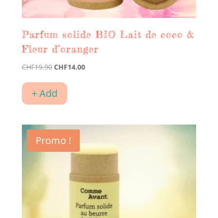
Parfum solide BIO Lait de coco &
Fleur d’oranger
Le
Le
CHF
19.90
CHF
14.00
prix
prix
initial
actuel
+ Add
était :
est :
CHF19.90.
CHF14.00.
Promo !