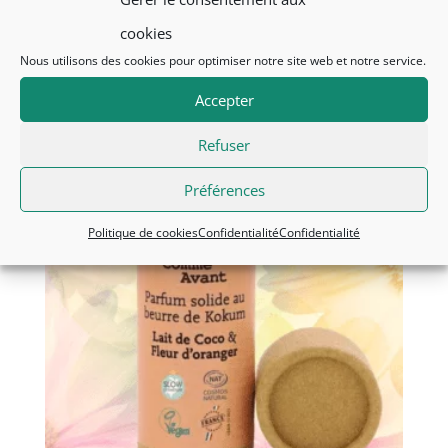
Le
Le
CHF
19.90
CHF
14.00
prix
prix
cookies
initial
actuel
+ Add
Nous utilisons des cookies pour optimiser notre site web et notre service.
était :
est :
CHF19.90.
CHF14.00.
Accepter
Refuser
Promo !
Préférences
Politique de cookies
Confidentialité
Confidentialité