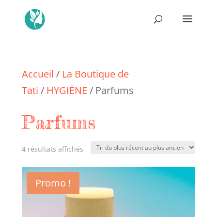
Accueil
/
La Boutique de
Tati
/
HYGIÈNE
/ Parfums
Parfums
Trié
4 résultats affichés
du
Promo !
plus
récent
au