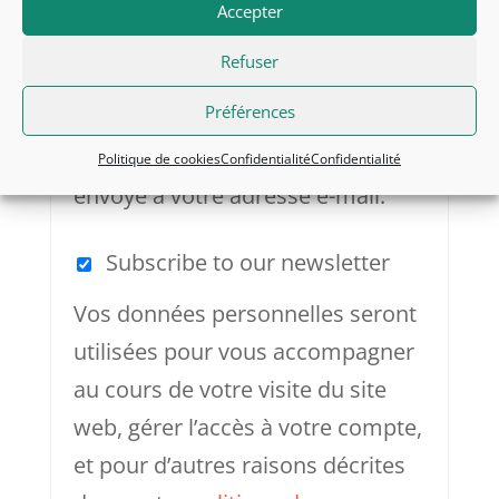
Obligatoire
Adresse e-mail
*
Accepter
Refuser
Préférences
Un lien permettant de définir un
nouveau mot de passe sera
Politique de cookies
Confidentialité
Confidentialité
envoyé à votre adresse e-mail.
Subscribe to our newsletter
Vos données personnelles seront
utilisées pour vous accompagner
au cours de votre visite du site
web, gérer l’accès à votre compte,
et pour d’autres raisons décrites