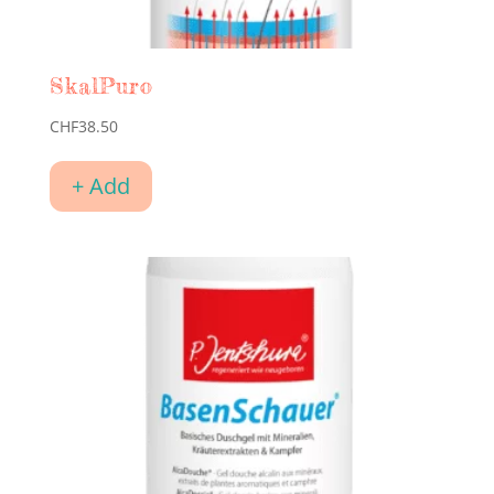
SkalPuro
CHF
38.50
+ Add