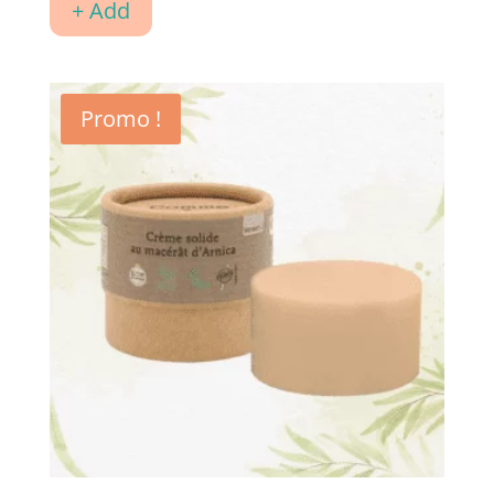
initial
actuel
+ Add
était :
est :
CHF14.90.
CHF11.00.
Promo !