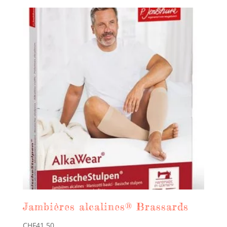
Jambières alcalines® Brassards
CHF
41.50