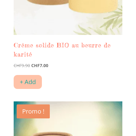
Crème solide BIO au beurre de
karité
Le
Le
CHF
9.90
CHF
7.00
prix
prix
initial
actuel
+ Add
était :
est :
CHF9.90.
CHF7.00.
Promo !