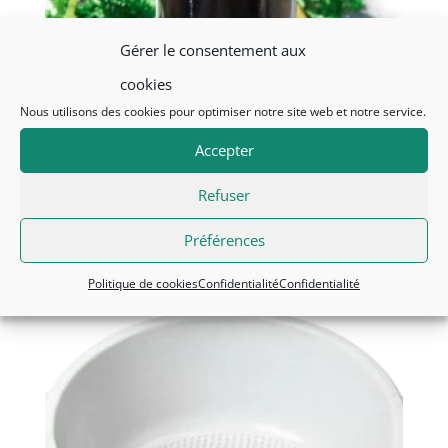
Gérer le consentement aux
cookies
Nous utilisons des cookies pour optimiser notre site web et notre service.
Synergie d’HE personnalisée
Accepter
Plage
CHF
10.70
–
CHF
52.00
de
Ce
Refuser
prix :
Choisir
produit
CHF10.70
Préférences
a
à
CHF52.00
Politique de cookies
Confidentialité
Confidentialité
plusieurs
variations.
Les
options
peuvent