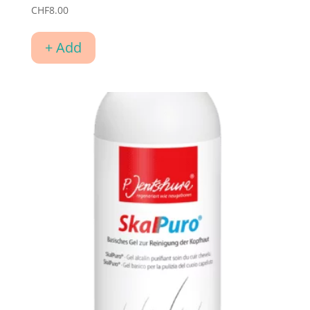
CHF
8.00
+ Add