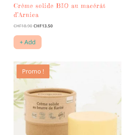
Crème solide BIO au macérât
d’Arnica
Le
Le
CHF
18.90
CHF
13.50
prix
prix
initial
actuel
+ Add
était :
est :
CHF18.90.
CHF13.50.
Promo !