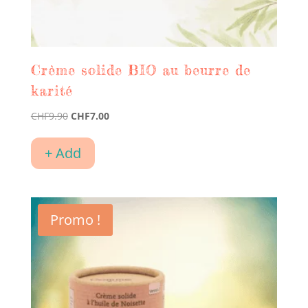
Crème solide BIO au beurre de
karité
Le
Le
CHF
9.90
CHF
7.00
prix
prix
initial
actuel
+ Add
était :
est :
CHF9.90.
CHF7.00.
Promo !