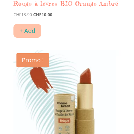
Rouge à lèvres BIO Orange Ambré
Le
Le
CHF
13.90
CHF
10.00
prix
prix
initial
actuel
+ Add
était :
est :
CHF13.90.
CHF10.00.
Promo !