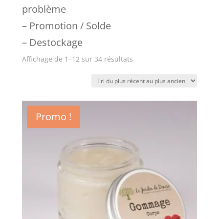
problème
– Promotion / Solde
– Destockage
Trié
Affichage de 1–12 sur 34 résultats
du
plus
récent
Promo !
au
plus
ancien