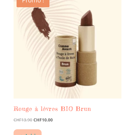
Promo !
Rouge à lèvres BIO Brun
Le
Le
CHF
13.90
CHF
10.00
prix
prix
initial
actuel