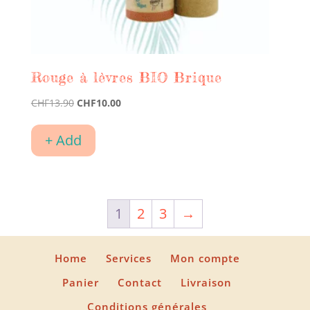
Rouge à lèvres BIO Brique
Le
Le
CHF
13.90
CHF
10.00
prix
prix
initial
actuel
+ Add
était :
est :
CHF13.90.
CHF10.00.
1
2
3
→
Home
Services
Mon compte
Panier
Contact
Livraison
Conditions générales