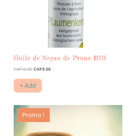
Huile de Noyau de Prune BIO
Le
Le
CHF
10.80
CHF
9.00
prix
prix
initial
actuel
+ Add
était :
est :
CHF10.80.
CHF9.00.
Promo !