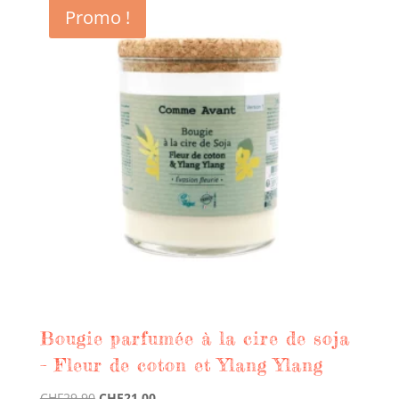
Promo !
Bougie parfumée à la cire de soja
– Fleur de coton et Ylang Ylang
Le
Le
CHF
29.90
CHF
21.00