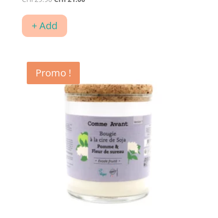
prix
prix
initial
actuel
+ Add
était :
est :
CHF29.90.
CHF21.00.
Promo !