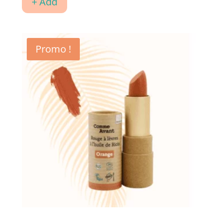
+ Add
était :
est :
CHF13.90.
CHF10.00.
Promo !