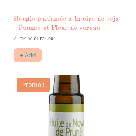
Bougie parfumée à la cire de soja
– Pomme et Fleur de sureau
Le
Le
CHF
29.90
CHF
21.00
prix
prix
initial
actuel
+ Add
était :
est :
CHF29.90.
CHF21.00.
Promo !