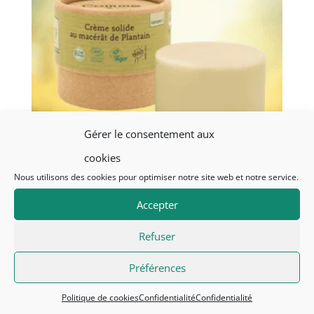
Gérer le consentement aux
cookies
Nous utilisons des cookies pour optimiser notre site web et notre service.
Crème solide BIO au macérât de
Accepter
plantain
Refuser
Le
Le
CHF
14.90
CHF
11.00
prix
prix
Préférences
initial
actuel
+ Add
était :
est :
Politique de cookies
Confidentialité
Confidentialité
CHF14.90.
CHF11.00.