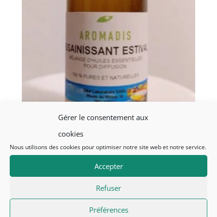
Gérer le consentement aux
Synergie diffusion HE
cookies
Assainissant Estival
Nous utilisons des cookies pour optimiser notre site web et notre service.
Le
Le
CHF
18.40
CHF
12.00
Accepter
prix
prix
initial
actuel
+ Add
Refuser
était :
est :
CHF18.40.
CHF12.00.
Préférences