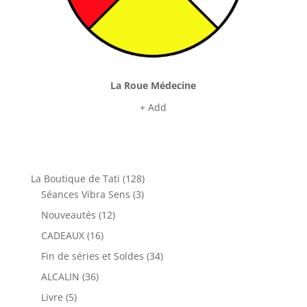
La Roue Médecine
+ Add
128
La Boutique de Tati
128
3
produits
Séances Vibra Sens
3
produits
12
Nouveautés
12
produits
16
CADEAUX
16
produits
34
Fin de séries et Soldes
34
produits
36
ALCALIN
36
produits
5
Livre
5