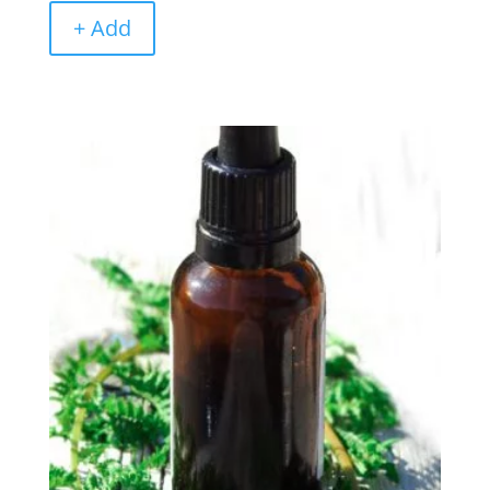
initial
actuel
+ Add
était :
est :
CHF9.90.
CHF7.00.