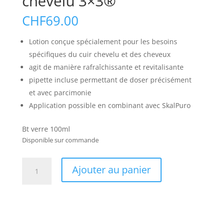
chevelu 3×3®
CHF
69.00
Lotion conçue spécialement pour les besoins
spécifiques du cuir chevelu et des cheveux
agit de manière rafraîchissante et revitalisante
pipette incluse permettant de doser précisément
et avec parcimonie
Application possible en combinant avec SkalPuro
Bt verre 100ml
Disponible sur commande
quantité
Ajouter au panier
de
Tonique
pour
le
cuir