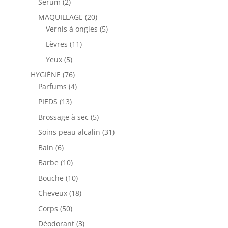
2
Sérum
2
produits
20
MAQUILLAGE
20
produits
5
Vernis à ongles
5
produits
11
Lèvres
11
produits
5
Yeux
5
produits
76
HYGIÈNE
76
produits
4
Parfums
4
produits
13
PIEDS
13
produits
5
Brossage à sec
5
produits
31
Soins peau alcalin
31
produits
6
Bain
6
produits
10
Barbe
10
produits
10
Bouche
10
produits
18
Cheveux
18
produits
50
Corps
50
produits
3
Déodorant
3