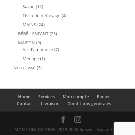
produits
12
Savon
12
produits
4
Tissu de nettoyage
4
produits
24
MAINS
24
produits
23
BÉBÉ - ENFANT
23
produits
9
MAISON
9
produits
7
Air d'ambiance
7
produits
1
Ménage
1
produit
3
Non classé
3
produits
Home
Services
Mon compte
Panier
Contact
Livraison
Conditions générales
MON SOIN NATUREL 2019-2026 Suisse - Switzerland