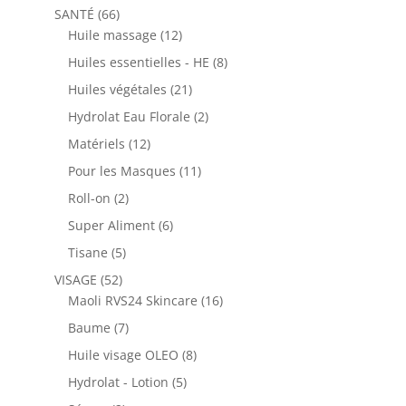
produits
66
SANTÉ
66
produits
12
Huile massage
12
produits
8
Huiles essentielles - HE
8
produits
21
Huiles végétales
21
produits
2
Hydrolat Eau Florale
2
produits
12
Matériels
12
produits
11
Pour les Masques
11
produits
2
Roll-on
2
produits
6
Super Aliment
6
produits
5
Tisane
5
produits
52
VISAGE
52
produits
16
Maoli RVS24 Skincare
16
produits
7
Baume
7
produits
8
Huile visage OLEO
8
produits
5
Hydrolat - Lotion
5
produits