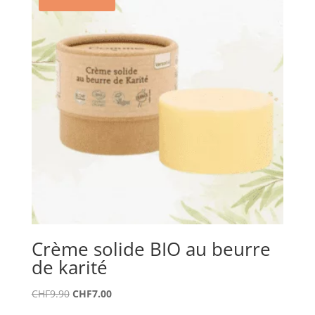
Crème solide BIO au beurre
de karité
Le
Le
CHF
9.90
CHF
7.00
prix
prix