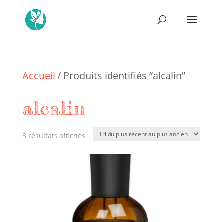
Accueil
/ Produits identifiés “alcalin”
alcalin
Trié
3 résultats affichés
du
plus
récent
au
plus