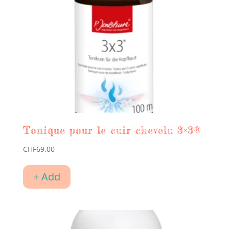
ancien
Tonique pour le cuir chevelu 3×3®
CHF
69.00
+ Add