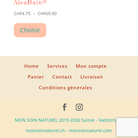
AlcaBain®
Plage
CHF
4.75
–
CHF
69.00
de
Ce
prix :
Choisir
produit
CHF4.75
a
à
CHF69.00
plusieurs
variations.
Home
Services
Mon compte
Les
Panier
Contact
Livraison
options
Conditions générales
peuvent
être
choisies
MON SOIN NATUREL 2019-2026 Suisse - Switzerland
sur
monsoinnaturel.ch - monsoinnaturel.com
la