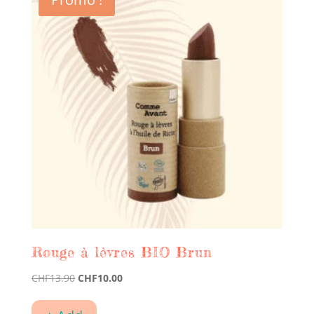
Rouge à lèvres BIO Brun
Le
Le
CHF
13.90
CHF
10.00
prix
prix
initial
actuel