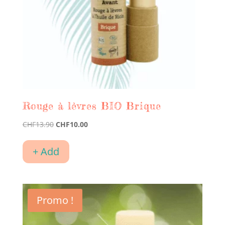
Rouge à lèvres BIO Brique
Le
Le
CHF
13.90
CHF
10.00
prix
prix
initial
actuel
+ Add
était :
est :
CHF13.90.
CHF10.00.
Promo !