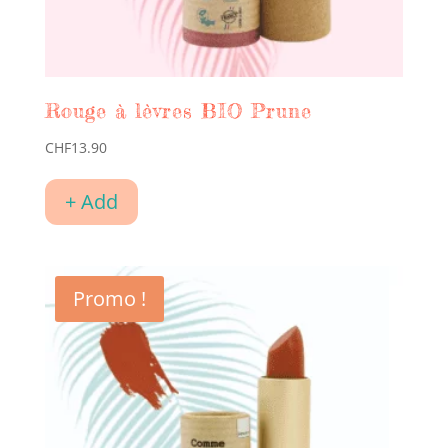
Rouge à lèvres BIO Prune
CHF
13.90
+ Add
Promo !