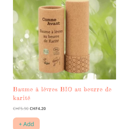
Baume à lèvres BIO au beurre de
karité
Le
Le
CHF
5.90
CHF
4.20
prix
prix
initial
actuel
+ Add
était :
est :