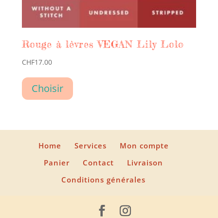
Rouge à lèvres VEGAN Lily Lolo
CHF
17.00
Ce
Choisir
produit
a
plusieurs
variations.
Home
Services
Mon compte
Les
Panier
Contact
Livraison
options
Conditions générales
peuvent
être