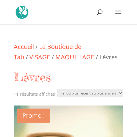
Accueil
/
La Boutique de
Tati
/
VISAGE
/
MAQUILLAGE
/ Lèvres
Lèvres
Trié
11 résultats affichés
du
Promo !
plus
récent
au