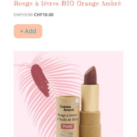
Rouge à lèvres BIO Orange Ambré
Le
Le
CHF
13.90
CHF
10.00
prix
prix
initial
actuel
+ Add
était :
est :
CHF13.90.
CHF10.00.