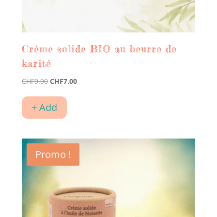
Crème solide BIO au beurre de
karité
Le
Le
CHF
9.90
CHF
7.00
prix
prix
initial
actuel
+ Add
était :
est :
CHF9.90.
CHF7.00.
Promo !