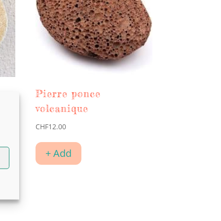
Pierre ponce
volcanique
CHF
12.00
+ Add