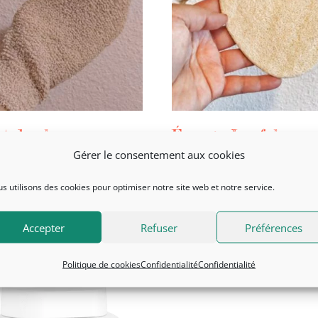
t de chanvre
Éponge Loofah
Gérer le consentement aux cookies
.00
CHF
4.20
s utilisons des cookies pour optimiser notre site web et notre service.
 Add
+ Add
Accepter
Refuser
Préférences
Politique de cookies
Confidentialité
Confidentialité