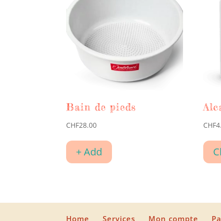
Bain de pieds
Alc
CHF
28.00
CHF
4
+ Add
C
Home
Services
Mon compte
Pa