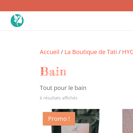
Accueil
/
La Boutique de Tati
/
HYG
Bain
Tout pour le bain
Trié
6 résultats affichés
du
Promo !
plus
récent